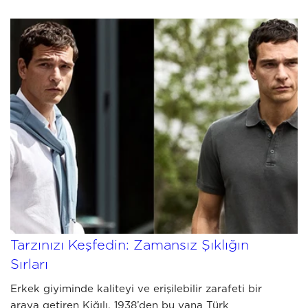
JULY 03 2026
Kiğılı Erkek Giyim Kombinleri ile
Tarzınızı Keşfedin: Zamansız Şıklığın
Sırları
Erkek giyiminde kaliteyi ve erişilebilir zarafeti bir
araya getiren Kiğılı, 1938’den bu yana Türk