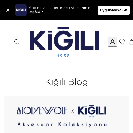
×
App'e özel sepette ekstra indirimleri
Uygulamaya Git
keşfedin
Kiğılı Blog