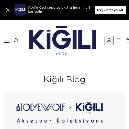
×
App'e özel sepette ekstra indirimleri
Uygulamaya Git
keşfedin
Kiğılı Blog