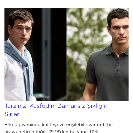
JULY 03 2026
Kiğılı Erkek Giyim Kombinleri ile
Tarzınızı Keşfedin: Zamansız Şıklığın
Sırları
Erkek giyiminde kaliteyi ve erişilebilir zarafeti bir
araya getiren Kiğılı, 1938’den bu yana Türk