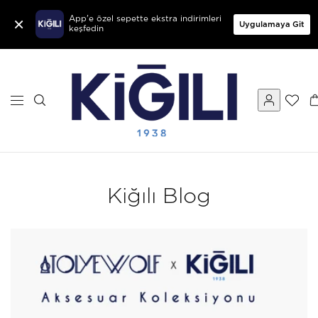
×
App'e özel sepette ekstra indirimleri
Uygulamaya Git
keşfedin
Kiğılı Blog