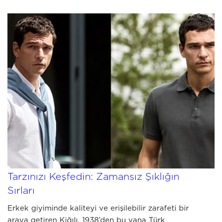
JULY 03 2026
Kiğılı Erkek Giyim Kombinleri ile
Tarzınızı Keşfedin: Zamansız Şıklığın
Sırları
Erkek giyiminde kaliteyi ve erişilebilir zarafeti bir
araya getiren Kiğılı, 1938’den bu yana Türk